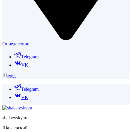
Определение...
Telegram
VK
вход
Telegram
VK
shalaevsky.ru
Шалаевский