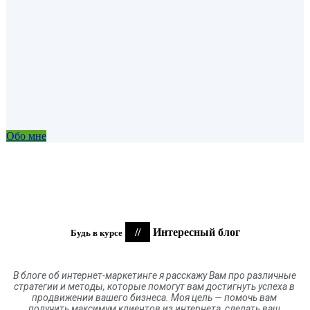
Обо мне
//
Интересный блог
Будь в курсе
В блоге
об
интернет-маркетинге я расскажу Вам про различные
стратегии и методы, которые помогут вам достигнуть успеха в
продвижении вашего бизнеса. Моя цель
—
помочь вам
получить максимум клиентов
из
интернета
,
сделать ваш