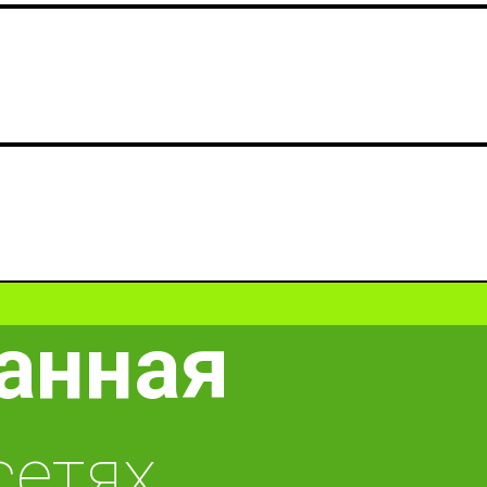
анная
сетях