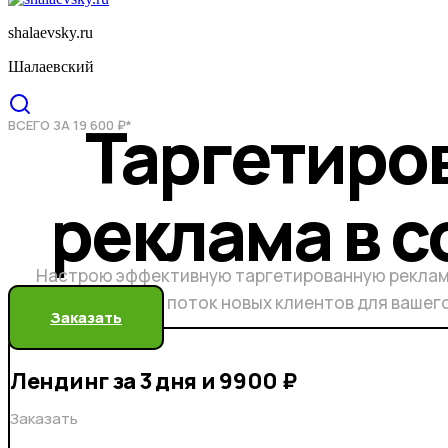
shalaevsky.ru
Шалаевский
Таргетиро
ВСЕГО ЗА 19 600 ₽*
реклама в с
Настрою эффективную таргетированную реклам
бесконечный поток новых клиентов для вашег
Заказать
Лендинг за 3 дня и 9900 ₽
Заказать