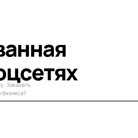
ванная
оцсетях
у. Заказать
о бизнеса?