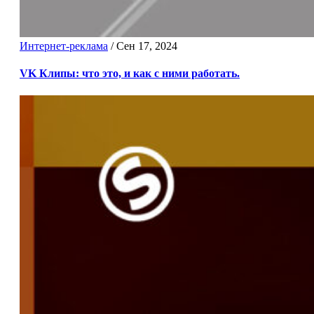
Интернет-реклама
/
Сен 17, 2024
VK Клипы: что это, и как с ними работать.