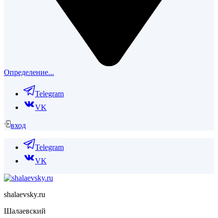
Определение...
Telegram
VK
вход
Telegram
VK
shalaevsky.ru
Шалаевский