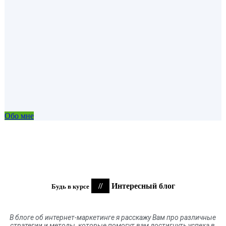
Обо мне
//
Интересный блог
Будь в курсе
В блоге
об
интернет-маркетинге я расскажу Вам про различные
стратегии и методы, которые помогут вам достигнуть успеха в