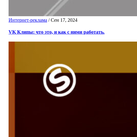
Интернет-реклама
/
Сен 17, 2024
VK Клипы: что это, и как с ними работать.