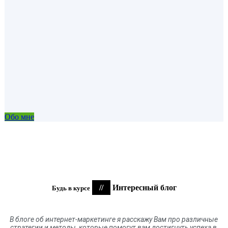
Обо мне
//
Интересный блог
Будь в курсе
В блоге
об
интернет-маркетинге я расскажу Вам про различные
стратегии и методы, которые помогут вам достигнуть успеха в