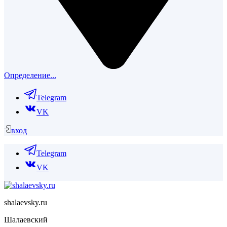
Определение...
Telegram
VK
вход
Telegram
VK
shalaevsky.ru
Шалаевский