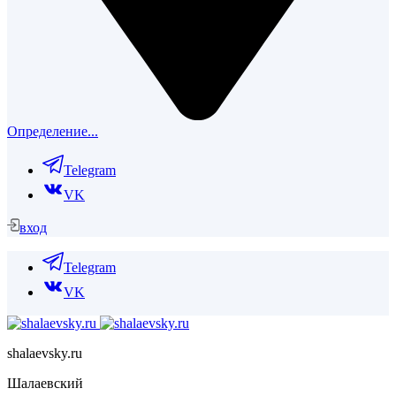
Определение...
Telegram
VK
вход
Telegram
VK
shalaevsky.ru
Шалаевский