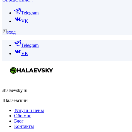
Telegram
VK
вход
Telegram
VK
shalaevsky.ru
Шалаевский
Услуги и цены
Обо мне
Блог
Контакты