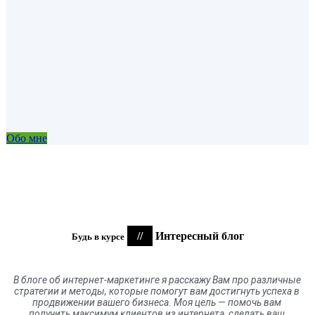
Обо мне
//
Интересный блог
Будь в курсе
В блоге
об
интернет-маркетинге я расскажу Вам про различные
стратегии и методы, которые помогут вам достигнуть успеха в
продвижении вашего бизнеса. Моя цель
—
помочь вам
получить максимум клиентов
из
интернета
,
сделать ваш