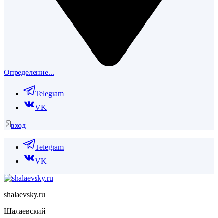
Определение...
Telegram
VK
вход
Telegram
VK
shalaevsky.ru
Шалаевский