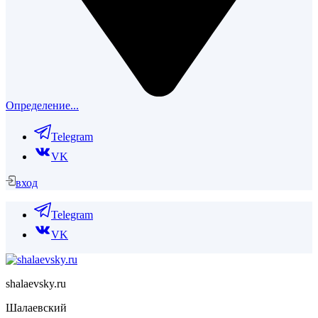
Определение...
Telegram
VK
вход
Telegram
VK
shalaevsky.ru
Шалаевский