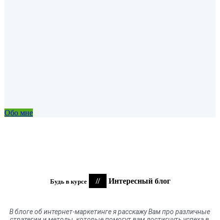
Обо мне
//
Интересный блог
Будь в курсе
В блоге
об
интернет-маркетинге я расскажу Вам про различные
стратегии и методы, которые помогут вам достигнуть успеха в