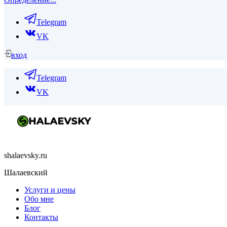
Telegram
VK
вход
Telegram
VK
shalaevsky.ru
Шалаевский
Услуги и цены
Обо мне
Блог
Контакты