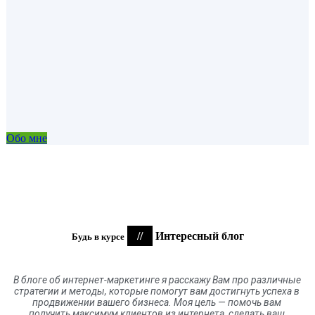
Обо мне
//
Интересный блог
Будь в курсе
В блоге
об
интернет-маркетинге я расскажу Вам про различные
стратегии и методы, которые помогут вам достигнуть успеха в
продвижении вашего бизнеса. Моя цель
—
помочь вам
получить максимум клиентов
из
интернета
,
сделать ваш