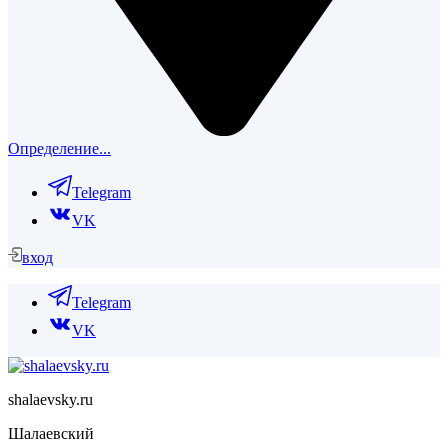
Определение...
Telegram
VK
вход
Telegram
VK
shalaevsky.ru
Шалаевский