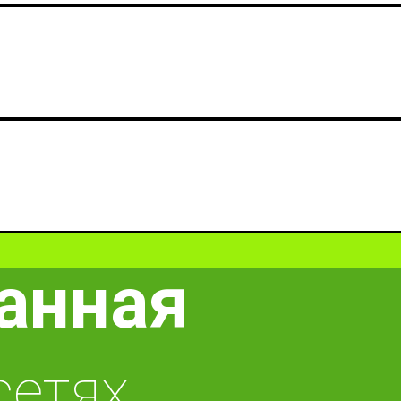
анная
сетях