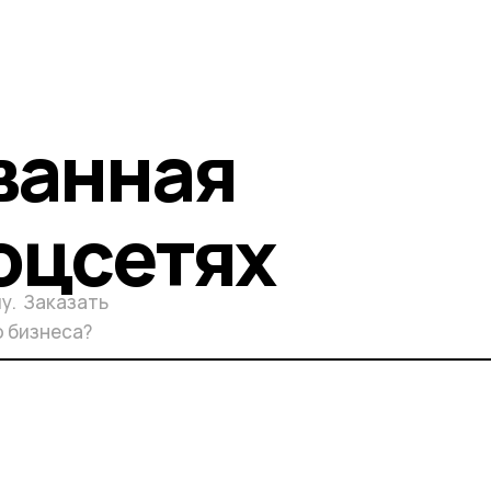
ванная
оцсетях
у. Заказать
о бизнеса?