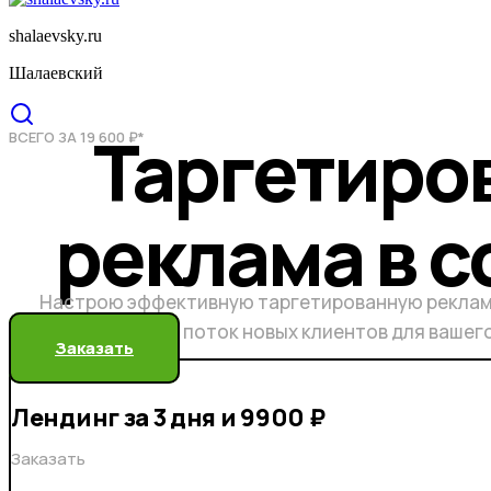
shalaevsky.ru
Шалаевский
Таргетиро
ВСЕГО ЗА 19 600 ₽*
реклама в с
Настрою эффективную таргетированную реклам
бесконечный поток новых клиентов для вашег
Заказать
Лендинг за 3 дня и 9900 ₽
Заказать