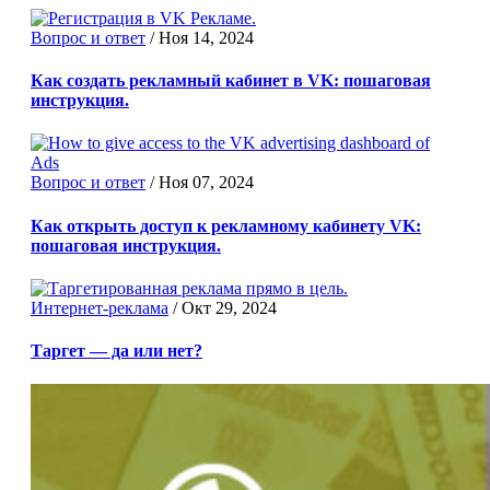
Вопрос и ответ
/
Ноя 14, 2024
Как создать рекламный кабинет в VK: пошаговая
инструкция.
Вопрос и ответ
/
Ноя 07, 2024
Как открыть доступ к рекламному кабинету VK:
пошаговая инструкция.
Интернет-реклама
/
Окт 29, 2024
Таргет — да или нет?