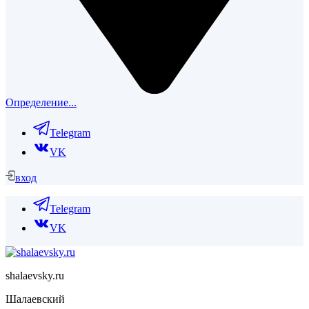
Определение...
Telegram
VK
вход
Telegram
VK
shalaevsky.ru
Шалаевский