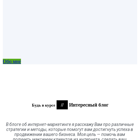
Обо мне
//
Интересный блог
Будь в курсе
В блоге
об
интернет-маркетинге я расскажу Вам про различные
стратегии и методы, которые помогут вам достигнуть успеха в
продвижении вашего бизнеса. Моя цель
—
помочь вам
получить максимум клиентов
из
интернета
,
сделать ваш