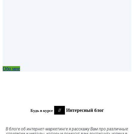
Обо мне
//
Интересный блог
Будь в курсе
В блоге
об
интернет-маркетинге я расскажу Вам про различные
стратегии и методы, которые помогут вам достигнуть успеха в