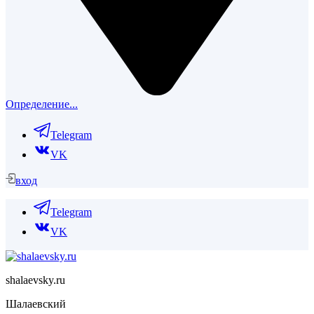
Определение...
Telegram
VK
вход
Telegram
VK
shalaevsky.ru
Шалаевский