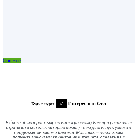
Обо мне
//
Интересный блог
Будь в курсе
В блоге
об
интернет-маркетинге я расскажу Вам про различные
стратегии и методы, которые помогут вам достигнуть успеха в
продвижении вашего бизнеса. Моя цель
—
помочь вам
получить максимум клиентов
из
интернета
,
сделать ваш