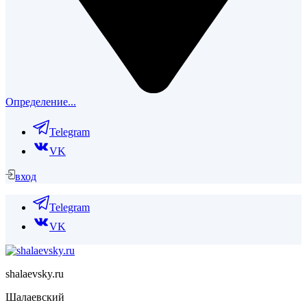
Определение...
Telegram
VK
вход
Telegram
VK
shalaevsky.ru
Шалаевский