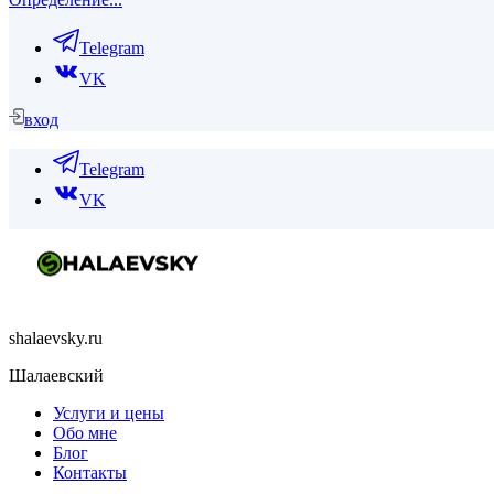
Telegram
VK
вход
Telegram
VK
shalaevsky.ru
Шалаевский
Услуги и цены
Обо мне
Блог
Контакты