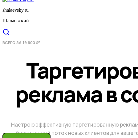
shalaevsky.ru
Шалаевский
ВСЕГО ЗА 19 600 ₽*
Таргетиро
реклама в с
Настрою эффективную таргетированную реклам
бесконечный поток новых клиентов для вашег