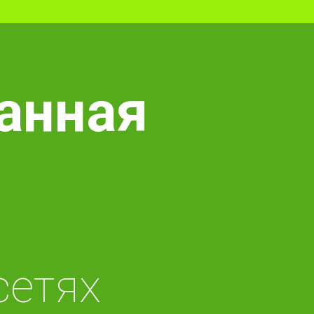
анная
сетях