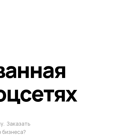
ванная
оцсетях
у. Заказать
о бизнеса?