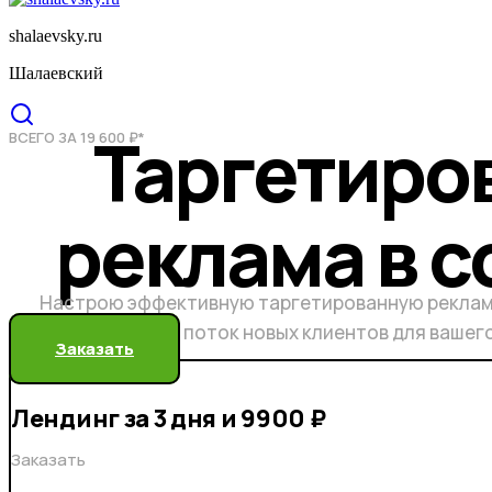
shalaevsky.ru
Шалаевский
Таргетиро
ВСЕГО ЗА 19 600 ₽*
реклама в с
Настрою эффективную таргетированную реклам
бесконечный поток новых клиентов для вашег
Заказать
Лендинг за 3 дня и 9900 ₽
Заказать