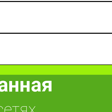
анная
сетях