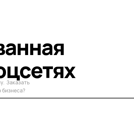
ванная
оцсетях
у. Заказать
о бизнеса?