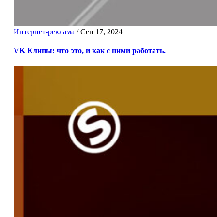
Интернет-реклама
/
Сен 17, 2024
VK Клипы: что это, и как с ними работать.