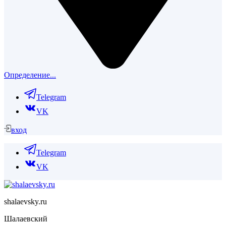
Определение...
Telegram
VK
вход
Telegram
VK
shalaevsky.ru
Шалаевский