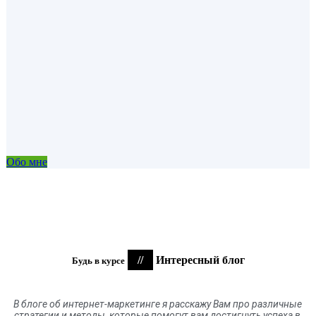
Обо мне
//
Интересный блог
Будь в курсе
В блоге
об
интернет-маркетинге я расскажу Вам про различные
стратегии и методы, которые помогут вам достигнуть успеха в